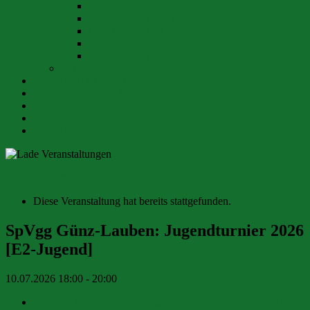
E-JUGEND (SpVgg)
D-JUGEND (JFG)
C-JUGEND (JFG)
B-JUGEND (JFG)
A-JUGEND (JFG)
JUGENDTURNIERE
VERANSTALTUNGEN
VORSTANDSCHAFT
ANFAHRT
SPONSOREN
KONTAKT
« Alle Veranstaltungen
Diese Veranstaltung hat bereits stattgefunden.
SpVgg Günz-Lauben: Jugendturnier 2026
[E2-Jugend]
10.07.2026 18:00
-
20:00
«
SpVgg Günz-Lauben: Jugendturnier 2026 [F1-Jugend]