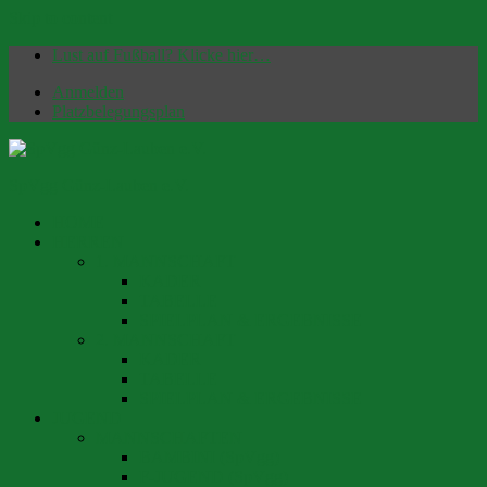
Skip to content
Lust auf Fußball? Klicke hier…
Anmelden
Platzbelegungsplan
SpVgg Günz-Lauben e.V.
HOME
Offizielle Homepage | Fußballverein seit 1949
HERREN
1. MANNSCHAFT
KADER
TABELLE
SPIELPLAN & ERGEBNISSE
2. MANNSCHAFT
KADER
TABELLE
SPIELPLAN & ERGEBNISSE
JUGEND
MANNSCHAFTEN
BAMBINI (SpVgg)
F-JUGEND (SpVgg)