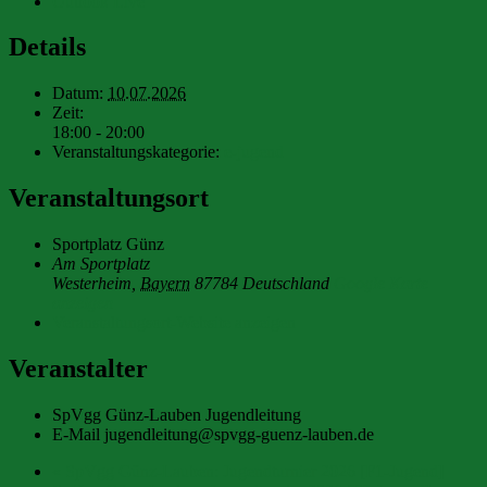
Outlook Live
Details
Datum:
10.07.2026
Zeit:
18:00 - 20:00
Veranstaltungskategorie:
e-jugend
Veranstaltungsort
Sportplatz Günz
Am Sportplatz
Westerheim
,
Bayern
87784
Deutschland
Google Karte
anzeigen
Veranstaltungsort-Website anzeigen
Veranstalter
SpVgg Günz-Lauben Jugendleitung
E-Mail
jugendleitung@spvgg-guenz-lauben.de
«
SpVgg Günz-Lauben: Jugendturnier 2026 [F1-Jugend]