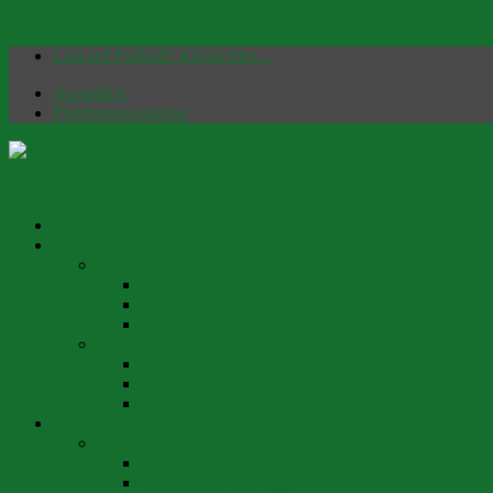
Skip to content
Lust auf Fußball? Klicke hier…
Anmelden
Platzbelegungsplan
SpVgg Günz-Lauben e.V.
HOME
Offizielle Homepage | Fußballverein seit 1949
HERREN
1. MANNSCHAFT
KADER
TABELLE
SPIELPLAN & ERGEBNISSE
2. MANNSCHAFT
KADER
TABELLE
SPIELPLAN & ERGEBNISSE
JUGEND
MANNSCHAFTEN
BAMBINI (SpVgg)
F-JUGEND (SpVgg)