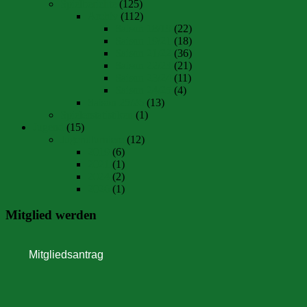
Spielberichte
(125)
Archiv
(112)
Saison 18/19
(22)
Saison 19/21
(18)
Saison 21/22
(36)
Saison 22/23
(21)
Saison 23/24
(11)
Saison 24/25
(4)
Saison 25/26
(13)
Spielerstatistiken
(1)
Jugend
(15)
Jugendturniere
(12)
2019
(6)
2021
(1)
2024
(2)
2026
(1)
Mitglied werden