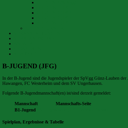
E-JUGEND (SpVgg)
D-JUGEND (JFG)
C-JUGEND (JFG)
B-JUGEND (JFG)
A-JUGEND (JFG)
JUGENDTURNIERE
VERANSTALTUNGEN
VORSTANDSCHAFT
ANFAHRT
SPONSOREN
KONTAKT
B-JUGEND (JFG)
In der B-Jugend sind die Jugendspieler der SpVgg Günz-Lauben der
Hawangen, FC Westerheim und dem SV Ungerhausen.
Folgende B-Jugendmannschaft(en) ist/sind derzeit gemeldet:
Mannschaft
Mannschafts-Seite
B1-Jugend
B1-Jugendseite (JFG Oberes Günztal)
Spielplan, Ergebnisse & Tabelle