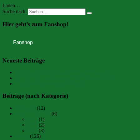
Laden…
Suche nach:
Hier geht’s zum Fanshop!
Neueste Beiträge
SSV Markt Rettenbach – SpVgg Günz-Lauben
FC Viktoria Buxheim – SpVgg Günz-Lauben 3:2
Im Günzer Ally-Pally steppt der Bär
Beiträge (nach Kategorie)
Allgemein
(12)
Back to the Roots
(6)
2018
(1)
2019
(2)
2022
(3)
Herren
(126)