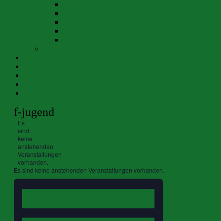
E-JUGEND (SpVgg)
D-JUGEND (JFG)
C-JUGEND (JFG)
B-JUGEND (JFG)
A-JUGEND (JFG)
JUGENDTURNIERE
VERANSTALTUNGEN
VORSTANDSCHAFT
ANFAHRT
SPONSOREN
KONTAKT
f-jugend
Es
sind
keine
anstehenden
Veranstaltungen
vorhanden.
Es sind keine anstehenden Veranstaltungen vorhanden.
Ansichten-
Veranstaltung
Ansichten-
Navigation
Navigation