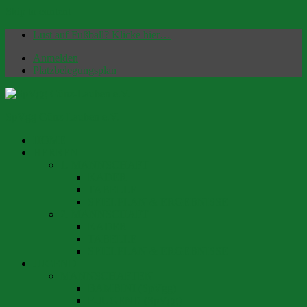
Skip to content
Lust auf Fußball? Klicke hier…
Anmelden
Platzbelegungsplan
SpVgg Günz-Lauben e.V.
HOME
Offizielle Homepage | Fußballverein seit 1949
HERREN
1. MANNSCHAFT
KADER
TABELLE
SPIELPLAN & ERGEBNISSE
2. MANNSCHAFT
KADER
TABELLE
SPIELPLAN & ERGEBNISSE
JUGEND
MANNSCHAFTEN
BAMBINI (SpVgg)
F-JUGEND (SpVgg)