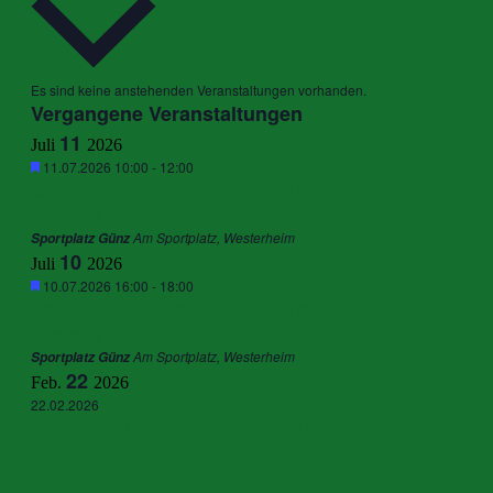
Kalender
Es sind keine anstehenden Veranstaltungen vorhanden.
Vergangene Veranstaltungen
von
11
Juli
2026
Veranstaltungen
Hervorgehoben
11.07.2026 10:00
-
12:00
SpVgg Günz-Lauben: Jugendturnier 2026 [F2-
Jugend]
Am Sportplatz, Westerheim
Sportplatz Günz
10
Juli
2026
Hervorgehoben
10.07.2026 16:00
-
18:00
SpVgg Günz-Lauben: Jugendturnier 2026 [F1-
Jugend]
Am Sportplatz, Westerheim
Sportplatz Günz
22
Feb.
2026
22.02.2026
F2-Jugend Hallenturnier Amendingen