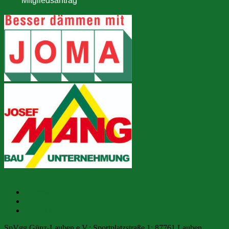
Impressum
Datenschutzerklärung
Kontakt
SpVgg Günz-Lauben e.V.; Sportplatzstraße 1; 87761 Lauben