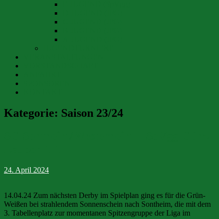
E-JUGEND (SpVgg)
D-JUGEND (JFG)
C-JUGEND (JFG)
B-JUGEND (JFG)
A-JUGEND (JFG)
JUGENDTURNIERE
VERANSTALTUNGEN
VORSTANDSCHAFT
ANFAHRT
SPONSOREN
KONTAKT
Kategorie:
Saison 23/24
SG Sontheim/Westerheim – SpVgg Günz-
Lauben 1:1
24. April 2024
14.04.24 Zum nächsten Derby im Spielplan ging es für die Grün-
Weißen bei strahlendem Sonnenschein nach Sontheim, die mit dem
3. Tabellenplatz zur momentanen Spitzengruppe der Liga im