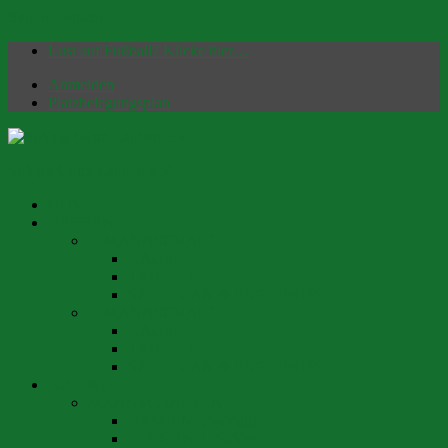
Skip to content
Lust auf Fußball? Klicke hier…
Anmelden
Platzbelegungsplan
SpVgg Günz-Lauben e.V.
HOME
Offizielle Homepage | Fußballverein seit 1949
HERREN
1. MANNSCHAFT
KADER
TABELLE
SPIELPLAN & ERGEBNISSE
2. MANNSCHAFT
KADER
TABELLE
SPIELPLAN & ERGEBNISSE
JUGEND
MANNSCHAFTEN
BAMBINI (SpVgg)
F-JUGEND (SpVgg)