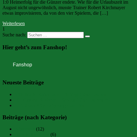
1:0 Heimerfolg für die Günzer endete. Wie für die Urlaubszeit im
August nicht ungewöhnlich, musste Trainer Robert Kirchmayer
etwas improvisieren, da von den vier Spielern, die […]
Weiterlesen
1
2
»
Suche nach:
Hier geht’s zum Fanshop!
Neueste Beiträge
SSV Markt Rettenbach – SpVgg Günz-Lauben
FC Viktoria Buxheim – SpVgg Günz-Lauben 3:2
Im Günzer Ally-Pally steppt der Bär
Beiträge (nach Kategorie)
Allgemein
(12)
Back to the Roots
(6)