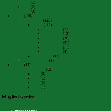
2018
(1)
2019
(2)
2022
(3)
Herren
(126)
Spielberichte
(125)
Archiv
(112)
Saison 18/19
(22)
Saison 19/21
(18)
Saison 21/22
(36)
Saison 22/23
(21)
Saison 23/24
(11)
Saison 24/25
(4)
Saison 25/26
(13)
Spielerstatistiken
(1)
Jugend
(15)
Jugendturniere
(12)
2019
(6)
2021
(1)
2024
(2)
2026
(1)
Mitglied werden