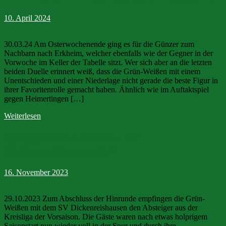
10. April 2024
30.03.24 Am Osterwochenende ging es für die Günzer zum
Nachbarn nach Erkheim, welcher ebenfalls wie der Gegner in der
Vorwoche im Keller der Tabelle sitzt. Wer sich aber an die letzten
beiden Duelle erinnert weiß, dass die Grün-Weißen mit einem
Unentschieden und einer Niederlage nicht gerade die beste Figur in
ihrer Favoritenrolle gemacht haben. Ähnlich wie im Auftaktspiel
gegen Heimertingen […]
Weiterlesen
SpVgg Günz-Lauben – SV
Dickenreishausen 2:4
16. November 2023
29.10.2023 Zum Abschluss der Hinrunde empfingen die Grün-
Weißen mit dem SV Dickenreishausen den Absteiger aus der
Kreisliga der Vorsaison. Die Gäste waren nach etwas holprigem
Saisonstart nun wieder voll in der Spur und durch ihre