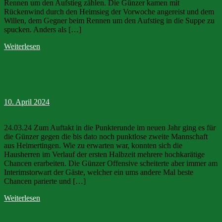
Rennen um den Aufstieg zählen. Die Günzer kamen mit
Rückenwind durch den Heimsieg der Vorwoche angereist und dem
Willen, dem Gegner beim Rennen um den Aufstieg in die Suppe zu
spucken. Anders als […]
Weiterlesen
SpVgg Günz-Lauben – FC Heimertingen
II 2:0
10. April 2024
24.03.24 Zum Auftakt in die Punkterunde im neuen Jahr ging es für
die Günzer gegen die bis dato noch punktlose zweite Mannschaft
aus Heimertingen. Wie zu erwarten war, konnten sich die
Hausherren im Verlauf der ersten Halbzeit mehrere hochkarätige
Chancen erarbeiten. Die Günzer Offensive scheiterte aber immer am
Interimstorwart der Gäste, welcher ein ums andere Mal beste
Chancen parierte und […]
Weiterlesen
TV Erkheim II – SpVgg Günz-Lauben 2:1