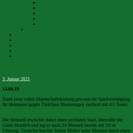
E-JUGEND (SpVgg)
D-JUGEND (JFG)
C-JUGEND (JFG)
B-JUGEND (JFG)
A-JUGEND (JFG)
JUGENDTURNIERE
VERANSTALTUNGEN
VORSTANDSCHAFT
ANFAHRT
SPONSOREN
KONTAKT
SpVgg Günz-Lauben – Türkspor Memmingen 4:1
3. Januar 2021
14.04.19
Dank einer tollen Mannschaftsleistung gewann die Spielvereinigung
ihr Heimspiel gegen TürkSpor Memmingen verdient mit 4:1 Toren.
Die Heimelf erwischte dabei einen perfekten Start, überrollte die
Gäste förmlich und lag so nach 24 Minuten bereits mit 3:0 in
Führung. Zunächst brachte Simon Müller seine Mannen durch einen