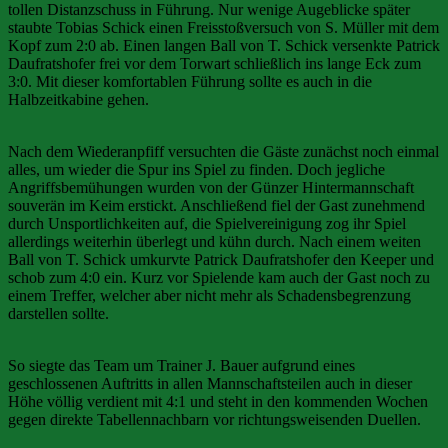
tollen Distanzschuss in Führung. Nur wenige Augeblicke später
staubte Tobias Schick einen Freisstoßversuch von S. Müller mit dem
Kopf zum 2:0 ab. Einen langen Ball von T. Schick versenkte Patrick
Daufratshofer frei vor dem Torwart schließlich ins lange Eck zum
3:0. Mit dieser komfortablen Führung sollte es auch in die
Halbzeitkabine gehen.
Nach dem Wiederanpfiff versuchten die Gäste zunächst noch einmal
alles, um wieder die Spur ins Spiel zu finden. Doch jegliche
Angriffsbemühungen wurden von der Günzer Hintermannschaft
souverän im Keim erstickt. Anschließend fiel der Gast zunehmend
durch Unsportlichkeiten auf, die Spielvereinigung zog ihr Spiel
allerdings weiterhin überlegt und kühn durch. Nach einem weiten
Ball von T. Schick umkurvte Patrick Daufratshofer den Keeper und
schob zum 4:0 ein. Kurz vor Spielende kam auch der Gast noch zu
einem Treffer, welcher aber nicht mehr als Schadensbegrenzung
darstellen sollte.
So siegte das Team um Trainer J. Bauer aufgrund eines
geschlossenen Auftritts in allen Mannschaftsteilen auch in dieser
Höhe völlig verdient mit 4:1 und steht in den kommenden Wochen
gegen direkte Tabellennachbarn vor richtungsweisenden Duellen.