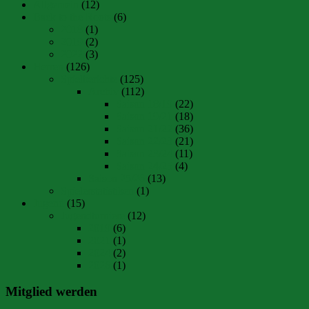
Allgemein
(12)
Back to the Roots
(6)
2018
(1)
2019
(2)
2022
(3)
Herren
(126)
Spielberichte
(125)
Archiv
(112)
Saison 18/19
(22)
Saison 19/21
(18)
Saison 21/22
(36)
Saison 22/23
(21)
Saison 23/24
(11)
Saison 24/25
(4)
Saison 25/26
(13)
Spielerstatistiken
(1)
Jugend
(15)
Jugendturniere
(12)
2019
(6)
2021
(1)
2024
(2)
2026
(1)
Mitglied werden