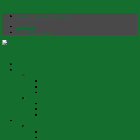
Skip to content
Lust auf Fußball? Klicke hier…
Anmelden
Platzbelegungsplan
SpVgg Günz-Lauben e.V.
HOME
Offizielle Homepage | Fußballverein seit 1949
HERREN
1. MANNSCHAFT
KADER
TABELLE
SPIELPLAN & ERGEBNISSE
2. MANNSCHAFT
KADER
TABELLE
SPIELPLAN & ERGEBNISSE
JUGEND
MANNSCHAFTEN
BAMBINI (SpVgg)
F-JUGEND (SpVgg)