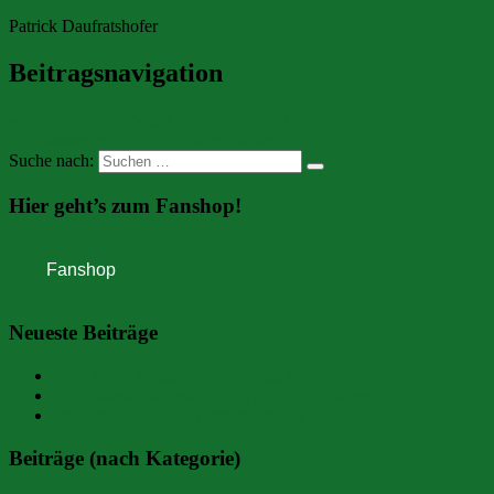
Patrick Daufratshofer
Beitragsnavigation
« SV Böhen – SpVgg Günz-Lauben 1:1
FC Hawangen – SpVgg Günz-Lauben 1:4 »
Suche nach:
Hier geht’s zum Fanshop!
Neueste Beiträge
SSV Markt Rettenbach – SpVgg Günz-Lauben
FC Viktoria Buxheim – SpVgg Günz-Lauben 3:2
Im Günzer Ally-Pally steppt der Bär
Beiträge (nach Kategorie)