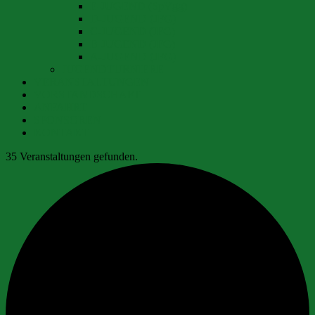
E-JUGEND (SpVgg)
D-JUGEND (JFG)
C-JUGEND (JFG)
B-JUGEND (JFG)
A-JUGEND (JFG)
JUGENDTURNIERE
VERANSTALTUNGEN
VORSTANDSCHAFT
ANFAHRT
SPONSOREN
KONTAKT
35 Veranstaltungen gefunden.