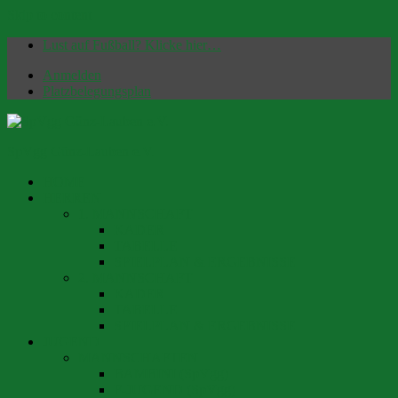
Skip to content
Lust auf Fußball? Klicke hier…
Anmelden
Platzbelegungsplan
SpVgg Günz-Lauben e.V.
HOME
Offizielle Homepage | Fußballverein seit 1949
HERREN
1. MANNSCHAFT
KADER
TABELLE
SPIELPLAN & ERGEBNISSE
2. MANNSCHAFT
KADER
TABELLE
SPIELPLAN & ERGEBNISSE
JUGEND
MANNSCHAFTEN
BAMBINI (SpVgg)
F-JUGEND (SpVgg)