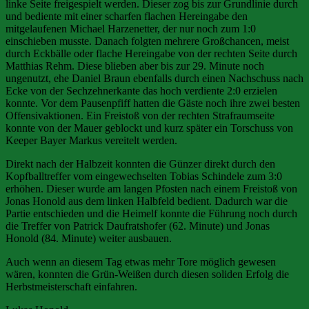
linke Seite freigespielt werden. Dieser zog bis zur Grundlinie durch
und bediente mit einer scharfen flachen Hereingabe den
mitgelaufenen Michael Harzenetter, der nur noch zum 1:0
einschieben musste. Danach folgten mehrere Großchancen, meist
durch Eckbälle oder flache Hereingabe von der rechten Seite durch
Matthias Rehm. Diese blieben aber bis zur 29. Minute noch
ungenutzt, ehe Daniel Braun ebenfalls durch einen Nachschuss nach
Ecke von der Sechzehnerkante das hoch verdiente 2:0 erzielen
konnte. Vor dem Pausenpfiff hatten die Gäste noch ihre zwei besten
Offensivaktionen. Ein Freistoß von der rechten Strafraumseite
konnte von der Mauer geblockt und kurz später ein Torschuss von
Keeper Bayer Markus vereitelt werden.
Direkt nach der Halbzeit konnten die Günzer direkt durch den
Kopfballtreffer vom eingewechselten Tobias Schindele zum 3:0
erhöhen. Dieser wurde am langen Pfosten nach einem Freistoß von
Jonas Honold aus dem linken Halbfeld bedient. Dadurch war die
Partie entschieden und die Heimelf konnte die Führung noch durch
die Treffer von Patrick Daufratshofer (62. Minute) und Jonas
Honold (84. Minute) weiter ausbauen.
Auch wenn an diesem Tag etwas mehr Tore möglich gewesen
wären, konnten die Grün-Weißen durch diesen soliden Erfolg die
Herbstmeisterschaft einfahren.