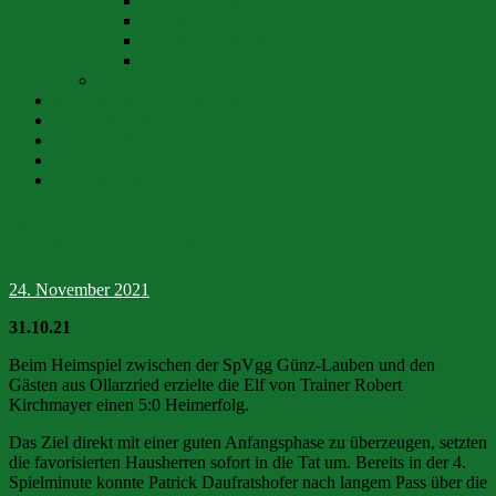
D-JUGEND (JFG)
C-JUGEND (JFG)
B-JUGEND (JFG)
A-JUGEND (JFG)
JUGENDTURNIERE
VERANSTALTUNGEN
VORSTANDSCHAFT
ANFAHRT
SPONSOREN
KONTAKT
SpVgg Günz-Lauben – SG FC
Ollarzried/Ottobeuren III 5:0
24. November 2021
31.10.21
Beim Heimspiel zwischen der SpVgg Günz-Lauben und den
Gästen aus Ollarzried erzielte die Elf von Trainer Robert
Kirchmayer einen 5:0 Heimerfolg.
Das Ziel direkt mit einer guten Anfangsphase zu überzeugen, setzten
die favorisierten Hausherren sofort in die Tat um. Bereits in der 4.
Spielminute konnte Patrick Daufratshofer nach langem Pass über die