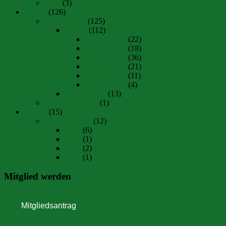
2022
(3)
Herren
(126)
Spielberichte
(125)
Archiv
(112)
Saison 18/19
(22)
Saison 19/21
(18)
Saison 21/22
(36)
Saison 22/23
(21)
Saison 23/24
(11)
Saison 24/25
(4)
Saison 25/26
(13)
Spielerstatistiken
(1)
Jugend
(15)
Jugendturniere
(12)
2019
(6)
2021
(1)
2024
(2)
2026
(1)
Mitglied werden