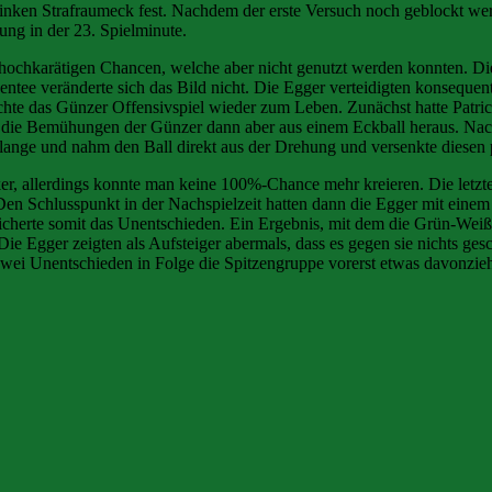
inken Strafraumeck fest. Nachdem der erste Versuch noch geblockt we
ung in der 23. Spielminute.
hochkarätigen Chancen, welche aber nicht genutzt werden konnten. Die
ntee veränderte sich das Bild nicht. Die Egger verteidigten konsequen
achte das Günzer Offensivspiel wieder zum Leben. Zunächst hatte Patri
en die Bemühungen der Günzer dann aber aus einem Eckball heraus. Na
ht lange und nahm den Ball direkt aus der Drehung und versenkte diesen 
r, allerdings konnte man keine 100%-Chance mehr kreieren. Die letz
n Schlusspunkt in der Nachspielzeit hatten dann die Egger mit einem 
sicherte somit das Unentschieden. Ein Ergebnis, mit dem die Grün-Wei
ie Egger zeigten als Aufsteiger abermals, dass es gegen sie nichts ges
zwei Unentschieden in Folge die Spitzengruppe vorerst etwas davonzieh