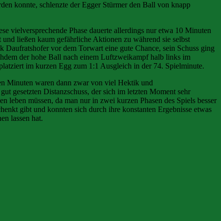
rden konnte, schlenzte der Egger Stürmer den Ball von knapp
se vielversprechende Phase dauerte allerdings nur etwa 10 Minuten
t und ließen kaum gefährliche Aktionen zu während sie selbst
ck Daufratshofer vor dem Torwart eine gute Chance, sein Schuss ging
chdem der hohe Ball nach einem Luftzweikampf halb links im
platziert im kurzen Egg zum 1:1 Ausgleich in der 74. Spielminute.
ten Minuten waren dann zwar von viel Hektik und
gut gesetzten Distanzschuss, der sich im letzten Moment sehr
ßen leben müssen, da man nur in zwei kurzen Phasen des Spiels besser
chenkt gibt und konnten sich durch ihre konstanten Ergebnisse etwas
en lassen hat.