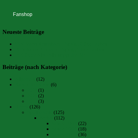
Neueste Beiträge
SSV Markt Rettenbach – SpVgg Günz-Lauben
FC Viktoria Buxheim – SpVgg Günz-Lauben 3:2
Im Günzer Ally-Pally steppt der Bär
Beiträge (nach Kategorie)
Allgemein
(12)
Back to the Roots
(6)
2018
(1)
2019
(2)
2022
(3)
Herren
(126)
Spielberichte
(125)
Archiv
(112)
Saison 18/19
(22)
Saison 19/21
(18)
Saison 21/22
(36)