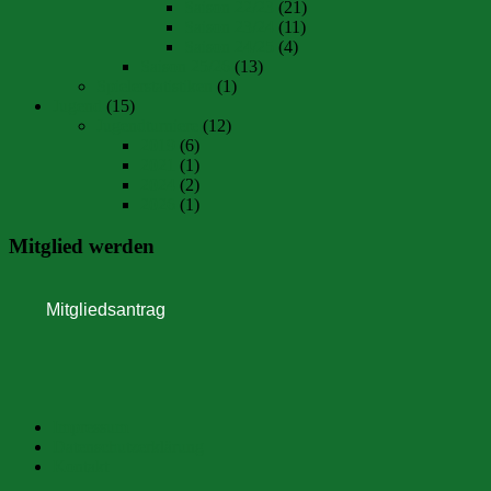
Saison 22/23
(21)
Saison 23/24
(11)
Saison 24/25
(4)
Saison 25/26
(13)
Spielerstatistiken
(1)
Jugend
(15)
Jugendturniere
(12)
2019
(6)
2021
(1)
2024
(2)
2026
(1)
Mitglied werden
Impressum
Datenschutzerklärung
Kontakt