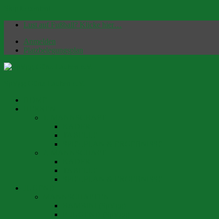
Skip to content
Lust auf Fußball? Klicke hier…
Anmelden
Platzbelegungsplan
SpVgg Günz-Lauben e.V.
HOME
Offizielle Homepage | Fußballverein seit 1949
HERREN
1. MANNSCHAFT
KADER
TABELLE
SPIELPLAN & ERGEBNISSE
2. MANNSCHAFT
KADER
TABELLE
SPIELPLAN & ERGEBNISSE
JUGEND
MANNSCHAFTEN
BAMBINI (SpVgg)
F-JUGEND (SpVgg)