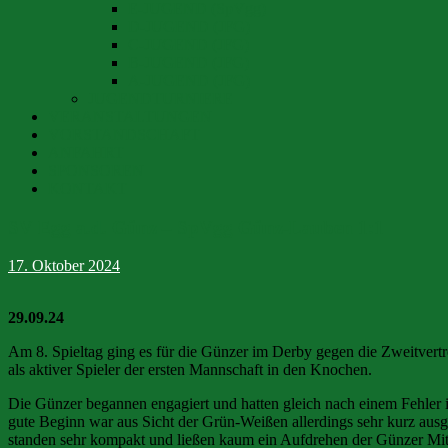
E-JUGEND (SpVgg)
D-JUGEND (JFG)
C-JUGEND (JFG)
B-JUGEND (JFG)
A-JUGEND (JFG)
JUGENDTURNIERE
VERANSTALTUNGEN
VORSTANDSCHAFT
ANFAHRT
SPONSOREN
KONTAKT
SV Egg a.d. Günz – SpVgg Günz-Lauben 1:1
17. Oktober 2024
29.09.24
Am 8. Spieltag ging es für die Günzer im Derby gegen die Zweitvertr
als aktiver Spieler der ersten Mannschaft in den Knochen.
Die Günzer begannen engagiert und hatten gleich nach einem Fehler i
gute Beginn war aus Sicht der Grün-Weißen allerdings sehr kurz ausge
standen sehr kompakt und ließen kaum ein Aufdrehen der Günzer Mitte