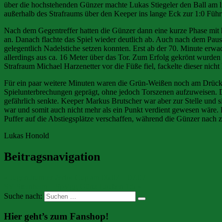
über die hochstehenden Günzer machte Lukas Stiegeler den Ball am l
außerhalb des Strafraums über den Keeper ins lange Eck zur 1:0 Führ
Nach dem Gegentreffer hatten die Günzer dann eine kurze Phase mit 
an. Danach flachte das Spiel wieder deutlich ab. Auch nach dem Pause
gelegentlich Nadelstiche setzen konnten. Erst ab der 70. Minute erw
allerdings aus ca. 16 Meter über das Tor. Zum Erfolg gekrönt wurd
Strafraum Michael Harzenetter vor die Füße fiel, fackelte dieser nic
Für ein paar weitere Minuten waren die Grün-Weißen noch am Drücke
Spielunterbrechungen geprägt, ohne jedoch Torszenen aufzuweisen. De
gefährlich senkte. Keeper Markus Brutscher war aber zur Stelle und 
war und somit auch nicht mehr als ein Punkt verdient gewesen wäre. D
Puffer auf die Abstiegsplätze verschaffen, während die Günzer nach 
Lukas Honold
Beitragsnavigation
« Jugendturnier 2erloi-Cup am 06.07 + 07.07
SV Steinheim – SpVgg Günz-Lauben 1:6 »
Suche nach:
Hier geht’s zum Fanshop!