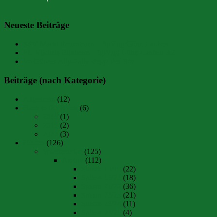
Neueste Beiträge
SSV Markt Rettenbach – SpVgg Günz-Lauben
FC Viktoria Buxheim – SpVgg Günz-Lauben 3:2
Im Günzer Ally-Pally steppt der Bär
Beiträge (nach Kategorie)
Allgemein
(12)
Back to the Roots
(6)
2018
(1)
2019
(2)
2022
(3)
Herren
(126)
Spielberichte
(125)
Archiv
(112)
Saison 18/19
(22)
Saison 19/21
(18)
Saison 21/22
(36)
Saison 22/23
(21)
Saison 23/24
(11)
Saison 24/25
(4)