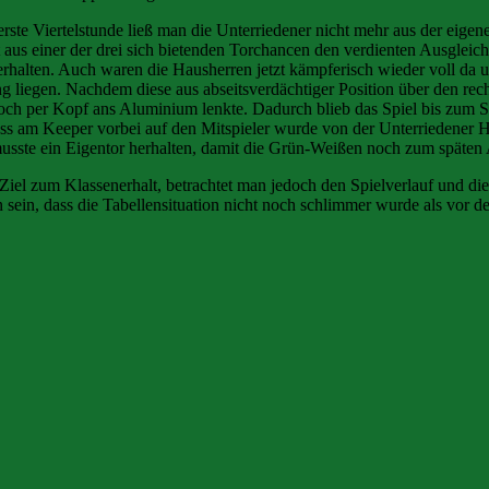
erste Viertelstunde ließ man die Unterriedener nicht mehr aus der eigen
 aus einer der drei sich bietenden Torchancen den verdienten Ausgleich 
erhalten. Auch waren die Hausherren jetzt kämpferisch wieder voll da 
g liegen. Nachdem diese aus abseitsverdächtiger Position über den re
noch per Kopf ans Aluminium lenkte. Dadurch blieb das Spiel bis zum S
ss am Keeper vorbei auf den Mitspieler wurde von der Unterriedener H
 musste ein Eigentor herhalten, damit die Grün-Weißen noch zum spät
 Ziel zum Klassenerhalt, betrachtet man jedoch den Spielverlauf und di
 sein, dass die Tabellensituation nicht noch schlimmer wurde als vor d