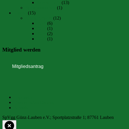
Saison 25/26
(13)
Spielerstatistiken
(1)
Jugend
(15)
Jugendturniere
(12)
2019
(6)
2021
(1)
2024
(2)
2026
(1)
Mitglied werden
Impressum
Datenschutzerklärung
Kontakt
SpVgg Günz-Lauben e.V.; Sportplatzstraße 1; 87761 Lauben