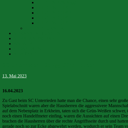
E-JUGEND (SpVgg)
D-JUGEND (JFG)
C-JUGEND (JFG)
B-JUGEND (JFG)
A-JUGEND (JFG)
JUGENDTURNIERE
VERANSTALTUNGEN
VORSTANDSCHAFT
ANFAHRT
SPONSOREN
KONTAKT
SC Unterrieden – SpVgg Günz-Lauben 1:1
13. Mai 2023
16.04.2023
Zu Gast beim SC Unterrieden hatte man die Chance, einen sehr große
Spielabschnitt waren aber die Hausherren die aggressivere Mannschaft
auf dem Nebenplatz in Erkheim, taten sich die Grün-Weißen schwer, 
noch einen Handelfmeter einfing, waren die Aussichten auf einen Drei
brachen die Hausherren über die rechte Angriffsseite durch und hatt
gerade noch so zur Ecke abgewehrt werden, wodurch er sein Team v