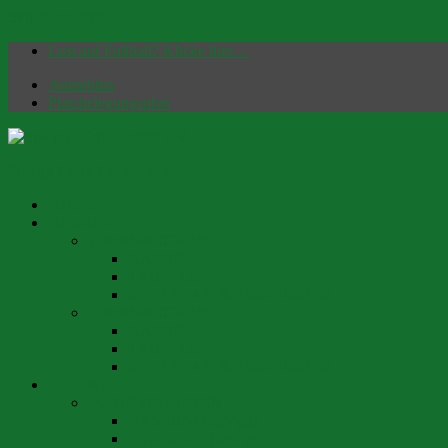
Skip to content
Lust auf Fußball? Klicke hier…
Anmelden
Platzbelegungsplan
SpVgg Günz-Lauben e.V.
HOME
Offizielle Homepage | Fußballverein seit 1949
HERREN
1. MANNSCHAFT
KADER
TABELLE
SPIELPLAN & ERGEBNISSE
2. MANNSCHAFT
KADER
TABELLE
SPIELPLAN & ERGEBNISSE
JUGEND
MANNSCHAFTEN
BAMBINI (SpVgg)
F-JUGEND (SpVgg)