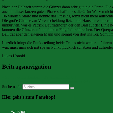
Nach der Halbzeit starten die Günzer dann sehr gut in die Partie. Die 
auch in dieser kurzen guten Phase schafften es die Grün-Weißen nicht
10-Minuten Strafe und konnte das Pressing somit nicht mehr aufrecht
Die große Chance zur Vorentscheidung ließen die Hausherren allerdin
umkurvten, war es Patrick Daufratshofer, der den Ball auf der Linie 
konnten die Günzer auf dem linken Flügel durchbrechen. Der Querpa
Ball traf aber den eigenen Mann und sprang von dort ins Tor. Somit
Letztlich bringt die Punkteteilung beide Teams nicht weiter auf ihrem
war, muss man sich mit späten Punkt glücklich schätzen und zufrieden
Lukas Honold
Beitragsnavigation
« SpVgg Günz-Lauben – SV Amendingen 0:1
SpVgg Günz-Lauben – SG Sontheim/Westerheim 5:4 »
Suche nach:
Hier geht’s zum Fanshop!