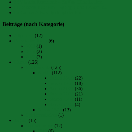
SSV Markt Rettenbach – SpVgg Günz-Lauben
FC Viktoria Buxheim – SpVgg Günz-Lauben 3:2
Im Günzer Ally-Pally steppt der Bär
Beiträge (nach Kategorie)
Allgemein
(12)
Back to the Roots
(6)
2018
(1)
2019
(2)
2022
(3)
Herren
(126)
Spielberichte
(125)
Archiv
(112)
Saison 18/19
(22)
Saison 19/21
(18)
Saison 21/22
(36)
Saison 22/23
(21)
Saison 23/24
(11)
Saison 24/25
(4)
Saison 25/26
(13)
Spielerstatistiken
(1)
Jugend
(15)
Jugendturniere
(12)
2019
(6)