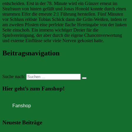
entscheiden. Erst in der 78. Minute wird ein Günzer erneut im
Strafraum von hinten gefällt und Jonas Honold konnte durch einen
strammen Elfer die erneute 2:1 Führung herstellen. Fünf Minuten
vor Schluss erlöste Tobias Schick dann die Grün-Weißen, indem er
am zweiten Pfosten eine perfekte flache Hereingabe von der linken
Seite einschob. Ein immens wichtiger Dreier für die
Spielvereinigung, der aber durch die eigene Chancenverwertung
und externe Einflüsse sehr viele Nerven gekostet hatte.
Beitragsnavigation
« TV Erkheim II – SpVgg Günz-Lauben 2:1
SpVgg Günz-Lauben – SV Amendingen 0:1 »
Suche nach:
Hier geht’s zum Fanshop!
Neueste Beiträge