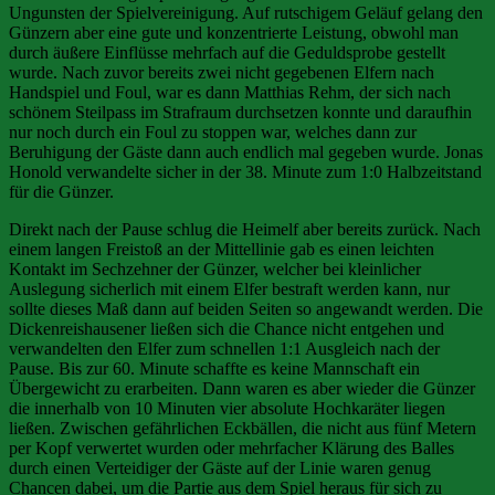
Ungunsten der Spielvereinigung. Auf rutschigem Geläuf gelang den
Günzern aber eine gute und konzentrierte Leistung, obwohl man
durch äußere Einflüsse mehrfach auf die Geduldsprobe gestellt
wurde. Nach zuvor bereits zwei nicht gegebenen Elfern nach
Handspiel und Foul, war es dann Matthias Rehm, der sich nach
schönem Steilpass im Strafraum durchsetzen konnte und daraufhin
nur noch durch ein Foul zu stoppen war, welches dann zur
Beruhigung der Gäste dann auch endlich mal gegeben wurde. Jonas
Honold verwandelte sicher in der 38. Minute zum 1:0 Halbzeitstand
für die Günzer.
Direkt nach der Pause schlug die Heimelf aber bereits zurück. Nach
einem langen Freistoß an der Mittellinie gab es einen leichten
Kontakt im Sechzehner der Günzer, welcher bei kleinlicher
Auslegung sicherlich mit einem Elfer bestraft werden kann, nur
sollte dieses Maß dann auf beiden Seiten so angewandt werden. Die
Dickenreishausener ließen sich die Chance nicht entgehen und
verwandelten den Elfer zum schnellen 1:1 Ausgleich nach der
Pause. Bis zur 60. Minute schaffte es keine Mannschaft ein
Übergewicht zu erarbeiten. Dann waren es aber wieder die Günzer
die innerhalb von 10 Minuten vier absolute Hochkaräter liegen
ließen. Zwischen gefährlichen Eckbällen, die nicht aus fünf Metern
per Kopf verwertet wurden oder mehrfacher Klärung des Balles
durch einen Verteidiger der Gäste auf der Linie waren genug
Chancen dabei, um die Partie aus dem Spiel heraus für sich zu