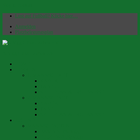
Skip to content
Lust auf Fußball? Klicke hier…
Anmelden
Platzbelegungsplan
SpVgg Günz-Lauben e.V.
HOME
Offizielle Homepage | Fußballverein seit 1949
HERREN
1. MANNSCHAFT
KADER
TABELLE
SPIELPLAN & ERGEBNISSE
2. MANNSCHAFT
KADER
TABELLE
SPIELPLAN & ERGEBNISSE
JUGEND
MANNSCHAFTEN
BAMBINI (SpVgg)
F-JUGEND (SpVgg)