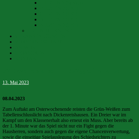
E-JUGEND (SpVgg)
D-JUGEND (JFG)
C-JUGEND (JFG)
B-JUGEND (JFG)
A-JUGEND (JFG)
JUGENDTURNIERE
VERANSTALTUNGEN
VORSTANDSCHAFT
ANFAHRT
SPONSOREN
KONTAKT
SV Dickenreishausen II – SpVgg Günz-Lauben 1:3
13. Mai 2023
08.04.2023
Zum Auftakt am Osterwochenende reisten die Grün-Weißen zum
Tabellenschlusslicht nach Dickenreishausen. Ein Dreier war im
Kampf um den Klassenerhalt also erneut ein Muss. Aber bereits ab
der 1. Minute war das Spiel nicht nur ein Fight gegen die
Hausherren, sondern auch gegen die eigene Chancenverwertung,
sowie die einseitige Spielauslegung des Schiedsrichters zu