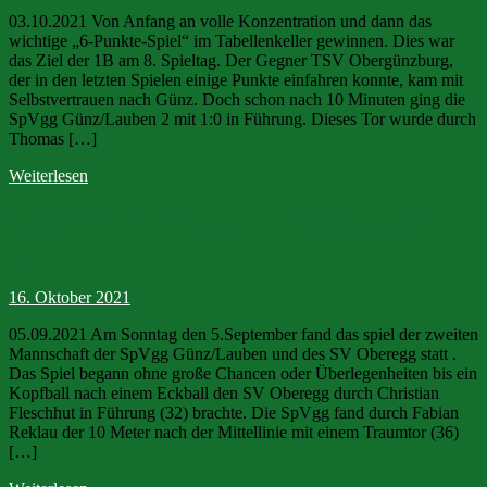
03.10.2021 Von Anfang an volle Konzentration und dann das
wichtige „6-Punkte-Spiel“ im Tabellenkeller gewinnen. Dies war
das Ziel der 1B am 8. Spieltag. Der Gegner TSV Obergünzburg,
der in den letzten Spielen einige Punkte einfahren konnte, kam mit
Selbstvertrauen nach Günz. Doch schon nach 10 Minuten ging die
SpVgg Günz/Lauben 2 mit 1:0 in Führung. Dieses Tor wurde durch
Thomas […]
Weiterlesen
SpVgg Günz-Lauben II – SV Oberegg II
2:2
16. Oktober 2021
05.09.2021 Am Sonntag den 5.September fand das spiel der zweiten
Mannschaft der SpVgg Günz/Lauben und des SV Oberegg statt .
Das Spiel begann ohne große Chancen oder Überlegenheiten bis ein
Kopfball nach einem Eckball den SV Oberegg durch Christian
Fleschhut in Führung (32) brachte. Die SpVgg fand durch Fabian
Reklau der 10 Meter nach der Mittellinie mit einem Traumtor (36)
[…]