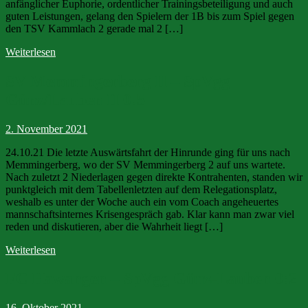
anfänglicher Euphorie, ordentlicher Trainingsbeteiligung und auch
guten Leistungen, gelang den Spielern der 1B bis zum Spiel gegen
den TSV Kammlach 2 gerade mal 2 […]
Weiterlesen
SV Memmingerberg II – SpVgg
Günz/Lauben II 0:5
2. November 2021
24.10.21 Die letzte Auswärtsfahrt der Hinrunde ging für uns nach
Memmingerberg, wo der SV Memmingerberg 2 auf uns wartete.
Nach zuletzt 2 Niederlagen gegen direkte Kontrahenten, standen wir
punktgleich mit dem Tabellenletzten auf dem Relegationsplatz,
weshalb es unter der Woche auch ein vom Coach angeheuertes
mannschaftsinternes Krisengespräch gab. Klar kann man zwar viel
reden und diskutieren, aber die Wahrheit liegt […]
Weiterlesen
FC Hawangen – SpVgg Günz-Lauben 0:2
16. Oktober 2021