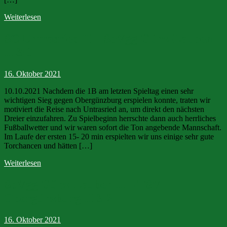
Weiterlesen
SC Untrasried II – SpVgg Günz-Lauben
II 3:0
16. Oktober 2021
10.10.2021 Nachdem die 1B am letzten Spieltag einen sehr
wichtigen Sieg gegen Obergünzburg erspielen konnte, traten wir
motiviert die Reise nach Untrasried an, um direkt den nächsten
Dreier einzufahren. Zu Spielbeginn herrschte dann auch herrliches
Fußballwetter und wir waren sofort die Ton angebende Mannschaft.
Im Laufe der ersten 15- 20 min erspielten wir uns einige sehr gute
Torchancen und hätten […]
Weiterlesen
SpVgg Günz-Lauben II – TSV
Obergünzburg II 3:2
16. Oktober 2021