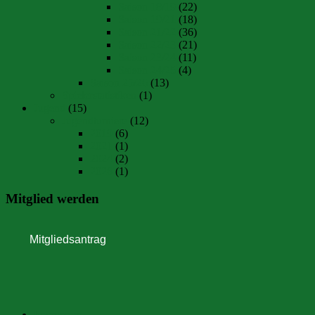
Saison 18/19
(22)
Saison 19/21
(18)
Saison 21/22
(36)
Saison 22/23
(21)
Saison 23/24
(11)
Saison 24/25
(4)
Saison 25/26
(13)
Spielerstatistiken
(1)
Jugend
(15)
Jugendturniere
(12)
2019
(6)
2021
(1)
2024
(2)
2026
(1)
Mitglied werden
Impressum