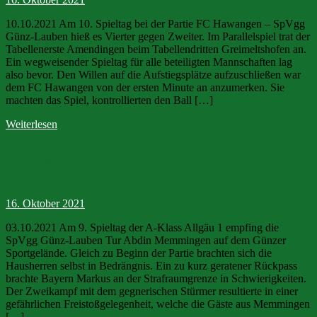
10.10.2021 Am 10. Spieltag bei der Partie FC Hawangen – SpVgg
Günz-Lauben hieß es Vierter gegen Zweiter. Im Parallelspiel trat der
Tabellenerste Amendingen beim Tabellendritten Greimeltshofen an.
Ein wegweisender Spieltag für alle beteiligten Mannschaften lag
also bevor. Den Willen auf die Aufstiegsplätze aufzuschließen war
dem FC Hawangen von der ersten Minute an anzumerken. Sie
machten das Spiel, kontrollierten den Ball […]
Weiterlesen
SpVgg Günz-Lauben – Tur Abdin
Memmingen 11:1
16. Oktober 2021
03.10.2021 Am 9. Spieltag der A-Klass Allgäu 1 empfing die
SpVgg Günz-Lauben Tur Abdin Memmingen auf dem Günzer
Sportgelände. Gleich zu Beginn der Partie brachten sich die
Hausherren selbst in Bedrängnis. Ein zu kurz geratener Rückpass
brachte Bayern Markus an der Strafraumgrenze in Schwierigkeiten.
Der Zweikampf mit dem gegnerischen Stürmer resultierte in einer
gefährlichen Freistoßgelegenheit, welche die Gäste aus Memmingen
[…]