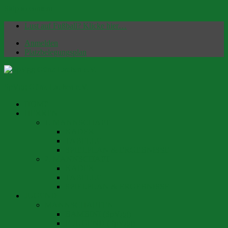
Skip to content
Lust auf Fußball? Klicke hier…
Anmelden
Platzbelegungsplan
SpVgg Günz-Lauben e.V.
HOME
Offizielle Homepage | Fußballverein seit 1949
HERREN
1. MANNSCHAFT
KADER
TABELLE
SPIELPLAN & ERGEBNISSE
2. MANNSCHAFT
KADER
TABELLE
SPIELPLAN & ERGEBNISSE
JUGEND
MANNSCHAFTEN
BAMBINI (SpVgg)
F-JUGEND (SpVgg)