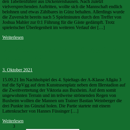
den Tabellenführer aus Dickenreishausen. Nach zuletzt
vielversprechenden Auftritten, wollte sich die Mannschaft endlich
belohnen und etwas Zählbares in Günz behalten. Allerdings wurde
die Zuversicht bereits nach 5 Spielminuten durch den Treffer von
Joshua Mahler zur 0:1 Führung für die Gäste gedämpft. Trotz
spielerischer Überlegenheit im weiteren Verlauf der […]
Weiterlesen
FC Viktoria Buxheim II – SpVgg Günz-
Lauben II 7:2
3. Oktober 2021
15.09.21 Im Nachholspiel des 4. Spieltags der A-Klasse Allgäu 3
traf die SpVgg auf dem Kunstrasenplatz neben dem Illerstadion auf
die Zweitvertretung der Viktoria aus Buxheim. Auf dem somit
ungewohnten Terrain und im teilweise strömenden Regen von
Buxheim wollten die Mannen um Trainer Bastian Weinberger die
drei Punkte ins Günztal holen. Die Partie startete mit einem
Lattenkracher von Hannes Füssinger […]
Weiterlesen
«
1
2
3
4
»