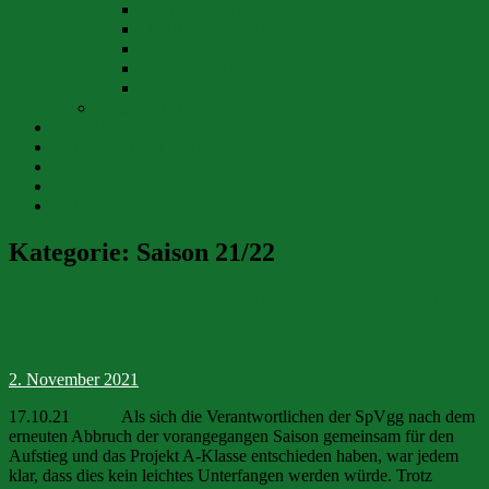
E-JUGEND (SpVgg)
D-JUGEND (JFG)
C-JUGEND (JFG)
B-JUGEND (JFG)
A-JUGEND (JFG)
JUGENDTURNIERE
VERANSTALTUNGEN
VORSTANDSCHAFT
ANFAHRT
SPONSOREN
KONTAKT
Kategorie:
Saison 21/22
SpVgg Günz-Lauben II – TSV Kammlach
II 0:1
2. November 2021
17.10.21 Als sich die Verantwortlichen der SpVgg nach dem
erneuten Abbruch der vorangegangen Saison gemeinsam für den
Aufstieg und das Projekt A-Klasse entschieden haben, war jedem
klar, dass dies kein leichtes Unterfangen werden würde. Trotz