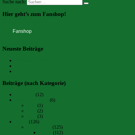
Suche nach:
Hier geht’s zum Fanshop!
Neueste Beiträge
SSV Markt Rettenbach – SpVgg Günz-Lauben
FC Viktoria Buxheim – SpVgg Günz-Lauben 3:2
Im Günzer Ally-Pally steppt der Bär
Beiträge (nach Kategorie)
Allgemein
(12)
Back to the Roots
(6)
2018
(1)
2019
(2)
2022
(3)
Herren
(126)
Spielberichte
(125)
Archiv
(112)