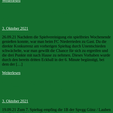
Weiterlesen
FC Niederrieden – SpVgg Günz-Lauben
2:4
3. Oktober 2021
26.09.21 Nachdem die Spielvereinigung ein spielfreies Wochenende
genießen konnte, war man beim FC Niederrieden zu Gast. Da die
direkte Konkurrenz am vorherigen Spieltag durch Unentschieden
schwächelte, war man gewillt die Chance für sich zu ergreifen und
die drei Punkte mit nach Hause zu nehmen. Dieses Vorhaben wurde
durch den bereits dritten Eckball in der 6. Minute begünstigt, bei
dem der […]
Weiterlesen
SpVgg Günz-Lauben II – SV
Dickenreishausen II 1:4
3. Oktober 2021
19.09.21 Zum 7. Spieltag empfing die 1B der Spvgg Günz / Lauben